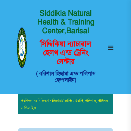
Siddikia Natural
Health & Training
Center,Barisal
সিদ্দিকিয়া ন্যাচারাল
হেলথ এন্ড ট্রেনিং
সেন্টার
( বরিশাল হিজামা এন্ড পলিপাস
হেল্পলাইন)
প্রশিক্ষণ ও চিকিৎসা : হিজামা/ কাপিং থেরাপি, পলিপাস, পাইলস
ও ডিভাইস খতন-